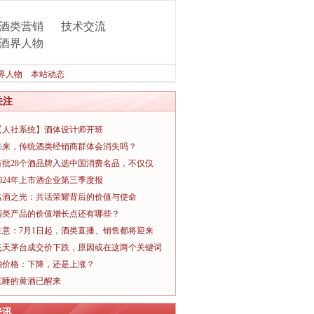
酒类营销
技术交流
酒界人物
界人物
本站动态
关注
【人社系统】酒体设计师开班
未来，传统酒类经销商群体会消失吗？
首批28个酒品牌入选中国消费名品，不仅仅
2024年上市酒企业第三季度报
名酒之光：共话荣耀背后的价值与使命
酒类产品的价值增长点还有哪些？
注意：7月1日起，酒类直播、销售都将迎来
飞天茅台成交价下跌，原因或在这两个关键词
酒价格：下降，还是上涨？
沉睡的黄酒已醒来
资讯