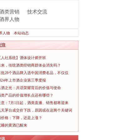
酒类营销
技术交流
酒界人物
界人物
本站动态
关注
【人社系统】酒体设计师开班
未来，传统酒类经销商群体会消失吗？
首批28个酒品牌入选中国消费名品，不仅仅
2024年上市酒企业第三季度报
名酒之光：共话荣耀背后的价值与使命
酒类产品的价值增长点还有哪些？
注意：7月1日起，酒类直播、销售都将迎来
飞天茅台成交价下跌，原因或在这两个关键词
酒价格：下降，还是上涨？
沉睡的黄酒已醒来
资讯