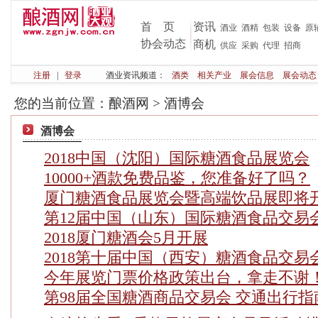
首 页
资讯
酒业
酒精
包装
设备
原
协会动态
商机
供应
采购
代理
招商
注册
|
登录
酒业资讯频道：
酒类
相关产业
展会信息
展会动态
您的当前位置：
酿酒网
>
酒博会
酒博会
2018中国（沈阳）国际糖酒食品展览会
10000+酒款免费品鉴，您准备好了吗？
厦门糖酒食品展览会暨高端饮品展即将
第12届中国（山东）国际糖酒食品交易
2018厦门糖酒会5月开展
2018第十届中国（西安）糖酒食品交易
今年展览门票价格政策出台，拿走不谢
第98届全国糖酒商品交易会 交通出行指