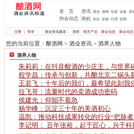
首 页
资讯
酒业
酒精
包装
设备
原
协会动态
商机
供应
采购
代理
招商
注册
|
登录
酒业资讯频道：
酒类
相关产业
展会信息
展会动态
您的当前位置：
酿酒网
>
酒业资讯
>
酒界人物
酒界人物
朱莉莉：在抖音醒酒的少庄主，与世界
程学昌：传承与创新，共酿北京二锅头
王若飞：十年后的我们，最希望此刻我
拉飞哥：流量时代的卖酒成功密码
侯建光：仰韶不着急
杨华峰：沉淀三十年的美酒初心
温凯：推动科技成果转化的行业“把脉者
李记明： 百年张裕，起于匠心，兴于科