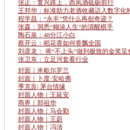
张正：复兴路上，西凤酒砥砺前行
王邦华：标准助力老酒收藏迈入数字化
程学昌：“永丰”凭什么再创奇迹？
张森：洞悉“糊涂人生”的清醒棋手
陶石泉：48分江小白
蔡开云：稻花香如何香飘全国
刘彦龙： 将“不上头”做到极致的金奖呈
张卫东：立足河套看行业
封面｜米歇尔罗兰
封面｜卜度·安哈弗
季克良| 茅台情缘
封面人物｜王延安
商界｜郑祖华
封面人物｜马会勤
封面人物｜王蔚
封面人物｜冯清