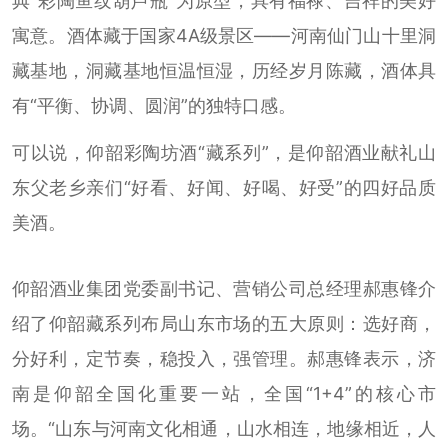
典“彩陶鱼纹葫芦瓶”为原型，具有福禄、吉祥的美好
寓意。酒体藏于国家4A级景区——河南仙门山十里洞
藏基地，洞藏基地恒温恒湿，历经岁月陈藏，酒体具
有“平衡、协调、圆润”的独特口感。
可以说，仰韶彩陶坊酒“藏系列”，是仰韶酒业献礼山
东父老乡亲们“好看、好闻、好喝、好受”的四好品质
美酒。
仰韶酒业集团党委副书记、营销公司总经理郝惠锋介
绍了仰韶藏系列布局山东市场的五大原则：选好商，
分好利，定节奏，稳投入，强管理。郝惠锋表示，济
南是仰韶全国化重要一站，全国“1+4”的核心市
场。“山东与河南文化相通，山水相连，地缘相近，人