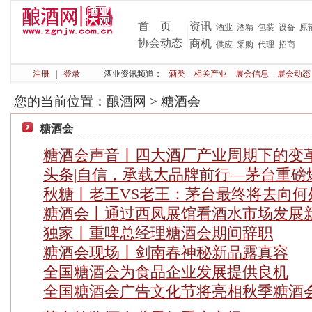
首 页
资讯
酒业
酒精
包装
设备
原
协会动态
商机
供应
采购
代理
招商
注册
|
登录
酒业资讯频道：
酒类
相关产业
展会信息
展会动态
您的当前位置：
酿酒网
>
糖酒会
糖酒会
糖酒会声音丨四大酒厂产业周期下的变
头条|自信，承载大品牌前行—茅台重磅
秋糖丨老王VS老王：茅台最终将去向何
糖酒会丨通过西凤展馆看酒水市场发展
独家丨重啤总经理糖酒会期间辞职
糖酒会现场丨剑南春神秘新品露真容
全国糖酒会为食品企业发展提供良机
全国糖酒会广告文化节将亮相秋季糖酒