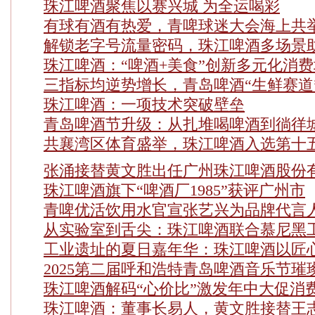
珠江啤酒聚焦以赛兴城 为全运喝彩
有球有酒有热爱，青啤球迷大会海上共
解锁老字号流量密码，珠江啤酒多场景
珠江啤酒：“啤酒+美食”创新多元化消费
三指标均逆势增长，青岛啤酒“生鲜赛道
珠江啤酒：一项技术突破壁垒
青岛啤酒节升级：从扎堆喝啤酒到徜徉
共襄湾区体育盛举，珠江啤酒入选第十
张涌接替黄文胜出任广州珠江啤酒股份
珠江啤酒旗下“啤酒厂1985”获评广州市
青啤优活饮用水官宣张艺兴为品牌代言
从实验室到舌尖：珠江啤酒联合慕尼黑
工业遗址的夏日嘉年华：珠江啤酒以匠
2025第二届呼和浩特青岛啤酒音乐节璀
珠江啤酒解码“心价比”激发年中大促消
珠江啤酒：董事长易人，黄文胜接替王