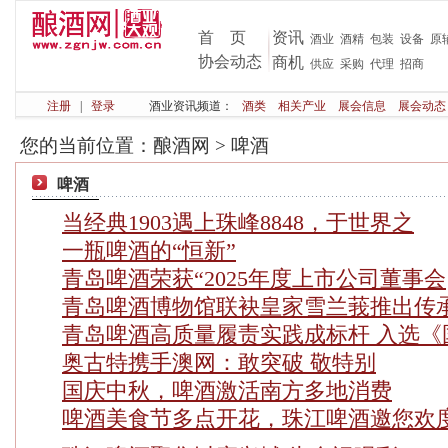
首 页
资讯
酒业
酒精
包装
设备
原
协会动态
商机
供应
采购
代理
招商
注册
|
登录
酒业资讯频道：
酒类
相关产业
展会信息
展会动态
您的当前位置：
酿酒网
>
啤酒
啤酒
当经典1903遇上珠峰8848，于世界之
一瓶啤酒的“恒新”
青岛啤酒荣获“2025年度上市公司董事会
青岛啤酒博物馆联袂皇家雪兰莪推出传承
青岛啤酒高质量履责实践成标杆 入选《
奥古特携手澳网：敢突破 敬特别
国庆中秋，啤酒激活南方多地消费
啤酒美食节多点开花，珠江啤酒邀您欢