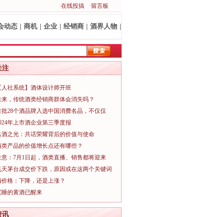
·在线投搞
·留言板
会动态
|
商机
|
企业
|
经销商
|
酒界人物
|
关注
【人社系统】酒体设计师开班
未来，传统酒类经销商群体会消失吗？
首批28个酒品牌入选中国消费名品，不仅仅
2024年上市酒企业第三季度报
名酒之光：共话荣耀背后的价值与使命
酒类产品的价值增长点还有哪些？
注意：7月1日起，酒类直播、销售都将迎来
飞天茅台成交价下跌，原因或在这两个关键词
酒价格：下降，还是上涨？
沉睡的黄酒已醒来
资讯