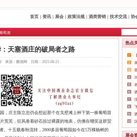
首页
|
资讯
|
展会
|
政策法规
|
酒类营销
|
技术交流
|
协
葡萄酒
热点
华：天塞酒庄的破局者之路
 来源：酿酒网 日期：2025-08-25
园，庄主陈立忠仍会想起那个在戈壁滩上种下第一株葡萄苗
片荒芜，狂风卷着砂石掠过裸露的地表，仿佛在嘲笑这群贸
者。十五载春秋流转，2800多亩葡萄园如今在5万棵杨树的
展会