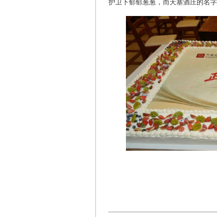
护卫下郁郁葱葱，而天塞酒庄的名字