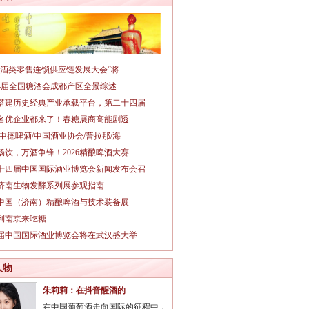
026酒类零售连锁供应链发展大会“将
14届全国糖酒会成都产区全景综述
搭建历史经典产业承载平台，第二十四届
名优企业都来了！春糖展商高能剧透
/中德啤酒/中国酒业协会/普拉那/海
畅饮，万酒争锋！2026精酿啤酒大赛
十四届中国国际酒业博览会新闻发布会召
26济南生物发酵系列展参观指南
26中国（济南）精酿啤酒与技术装备展
到南京来吃糖
3届中国国际酒业博览会将在武汉盛大举
人物
朱莉莉：在抖音醒酒的
在中国葡萄酒走向国际的征程中，