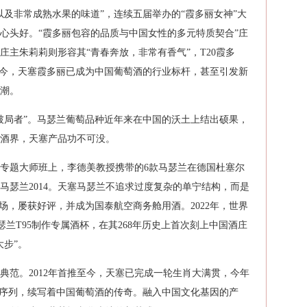
以及非常成熟水果的味道”，连续五届举办的“霞多丽女神”大
心头好。“霞多丽包容的品质与中国女性的多元特质契合”庄
庄主朱莉莉则形容其“青春奔放，非常有香气”，T20霞多
如今，天塞霞多丽已成为中国葡萄酒的行业标杆，甚至引发新
潮。
破局者”。马瑟兰葡萄品种近年来在中国的沃土上结出硕果，
酒界，天塞产品功不可没。
瑟兰专题大师班上，李德美教授携带的6款马瑟兰在德国杜塞尔
马瑟兰2014。天塞马瑟兰不追求过度复杂的单宁结构，而是
场，屡获好评，并成为国泰航空商务舱用酒。2022年，世界
马瑟兰T95制作专属酒杯，在其268年历史上首次刻上中国酒庄
大步”。
典范。2012年首推至今，天塞已完成一轮生肖大满贯，今年
肖序列，续写着中国葡萄酒的传奇。融入中国文化基因的产