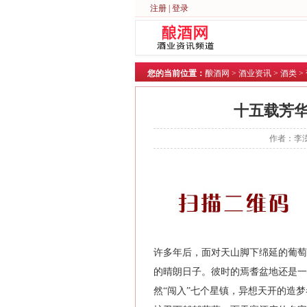
注册
|
登录
您的当前位置：
酿酒网
>
酒业资讯
>
酒类
>
十五载芳
作者：李澎
许多年后，面对天山脚下绵延的葡萄
的晴朗日子。彼时的焉耆盆地还是一
然“闯入”七个星镇，异想天开的造梦