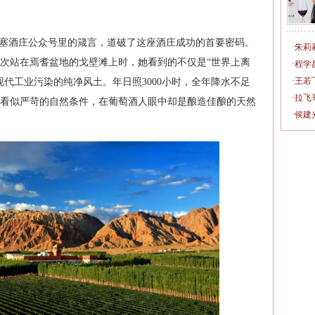
天塞酒庄公众号里的箴言，道破了这座酒庄成功的首要密码。
·
朱莉
第一次站在焉耆盆地的戈壁滩上时，她看到的不仅是“世界上离
·
程学
·
王若
现代工业污染的纯净风土。年日照3000小时，全年降水不足
·
拉飞
些看似严苛的自然条件，在葡萄酒人眼中却是酿造佳酿的天然
·
侯建