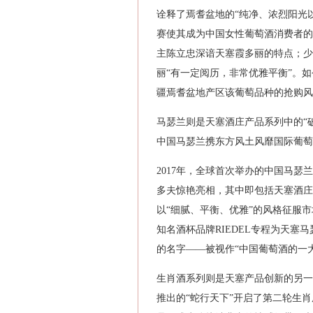
诠释了焉耆盆地的“纯净、浓烈阳光
赛使其成为中国女性葡萄酒消费者的
主陈立忠深谙天塞霞多丽的特点；少
丽“有一定阅历，非常优雅平衡”。
疆焉耆盆地产区该葡萄品种的抢购风
马瑟兰则是天塞酒庄产品系列中的“
中国马瑟兰携东方风土风靡国际葡萄
2017年，全球首次举办的中国马
多夫惊艳亮相，其中即包括天塞酒庄
以“细腻、平衡、优雅”的风格征服市
知名酒杯品牌RIEDEL专程为天塞
的名字——被视作“中国葡萄酒的一
生肖酒系列则是天塞产品创新的另一
推出的“蛇行天下”开启了第二轮生