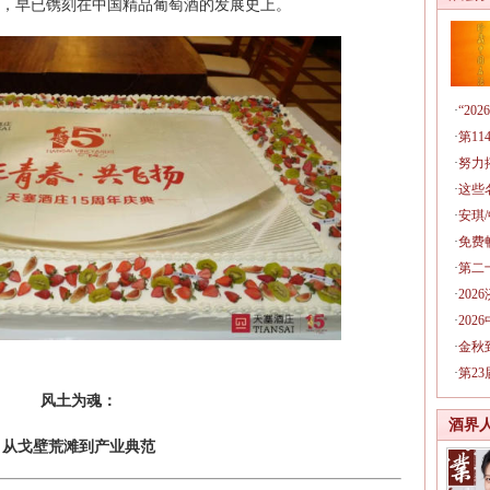
，早已镌刻在中国精品葡萄酒的发展史上。
·
“2
·
第1
·
努力
·
这些
·
安琪
·
免费
·
第二
·
20
·
20
·
金秋
·
第2
风土为魂：
酒界
从戈壁荒滩到产业典范