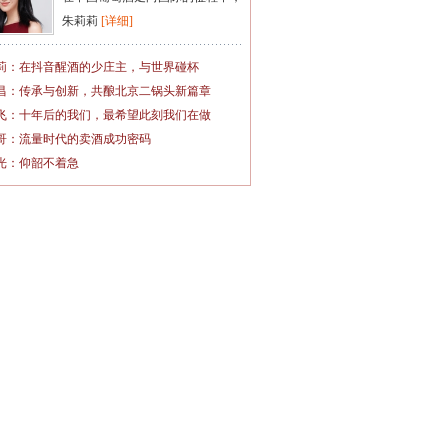
朱莉莉
[详细]
莉：在抖音醒酒的少庄主，与世界碰杯
昌：传承与创新，共酿北京二锅头新篇章
飞：十年后的我们，最希望此刻我们在做
哥：流量时代的卖酒成功密码
光：仰韶不着急