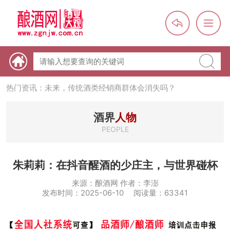
热门资讯：【酒体设计师】职业技能培训及认定班开班通知
热门资讯：未来，传统酒类经销商群体会消失吗？
酒界
人物
PEOPLE
热门资讯：首批28个酒品牌入选中国消费名品，不仅仅是荣誉那
么简单
热门资讯：2024年上市酒企业第三季度报（白酒、啤酒、葡萄
朱莉莉：在抖音醒酒的少庄主，与世界碰杯
酒、黄酒）
来源：酿酒网 作者：李澎
热门资讯：名酒之光：共话荣耀背后的价值与使命
发布时间：2025-06-10 阅读量：63341