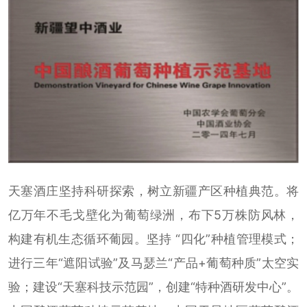
天塞酒庄坚持科研探索，树立新疆产区种植典范。将
亿万年不毛戈壁化为葡萄绿洲，布下5万株防风林，
构建有机生态循环葡园。坚持 “四化”种植管理模式；
进行三年“遮阳试验”及马瑟兰“产品+葡萄种质”太空实
验；建设“天塞科技示范园”，创建“特种酒研发中心”。