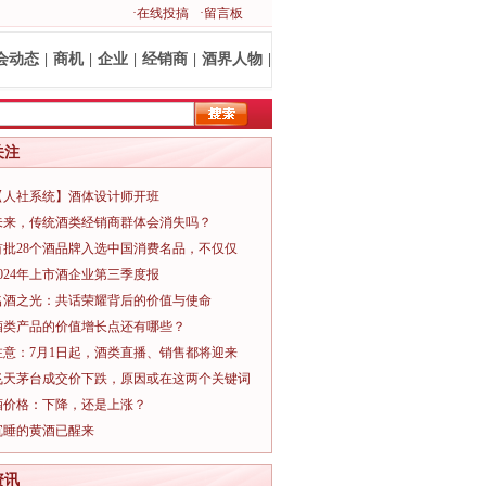
·在线投搞
·留言板
会动态
|
商机
|
企业
|
经销商
|
酒界人物
|
关注
【人社系统】酒体设计师开班
未来，传统酒类经销商群体会消失吗？
首批28个酒品牌入选中国消费名品，不仅仅
2024年上市酒企业第三季度报
名酒之光：共话荣耀背后的价值与使命
酒类产品的价值增长点还有哪些？
注意：7月1日起，酒类直播、销售都将迎来
飞天茅台成交价下跌，原因或在这两个关键词
酒价格：下降，还是上涨？
沉睡的黄酒已醒来
资讯