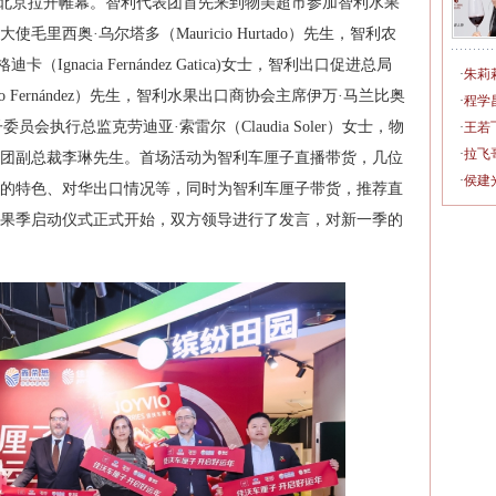
周于北京拉开帷幕。智利代表团首先来到物美超市参加智利水果
里西奥·乌尔塔多（Mauricio Hurtado）先生，智利农
gnacia Fernández Gatica)女士，智利出口促进总局
·
朱莉
o Fernández）先生，智利水果出口商协会主席伊万·马兰比奥
·
程学
厘子委员会执行总监克劳迪亚·索雷尔（Claudia Soler）女士，物
·
王若
·
拉飞
团副总裁李琳先生。首场活动为智利车厘子直播带货，几位
·
侯建
的特色、对华出口情况等，同时为智利车厘子带货，推荐直
果季启动仪式正式开始，双方领导进行了发言，对新一季的