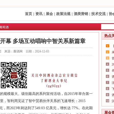
首页
|
资讯
|
展会
|
政策法规
|
酒类营销
|
技术交流
|
协
葡萄酒
热点
开幕 多场互动唱响中智关系新篇章
 来源：酿酒网 日期：2024-12-03
的规模最大、级别最高的系列宣传活动，自2015年举办第一
里，智利周见证了智中贸易伙伴关系的飞速增长：2015
，而2023年则达到了549.03 亿美元，增长达 77%。在此期
展会