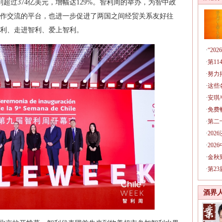
到超过374亿美元，增幅达129%。智利周的举办，为智中政
作交流的平台，也进一步促进了两国之间经贸关系友好往
利、走进智利、爱上智利。
·
“2
·
第1
·
努力
·
这些
·
安琪
·
免费
·
第二
·
20
·
20
·
金秋
·
第2
酒界