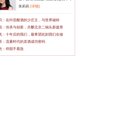
朱莉莉
[详细]
莉：在抖音醒酒的少庄主，与世界碰杯
昌：传承与创新，共酿北京二锅头新篇章
飞：十年后的我们，最希望此刻我们在做
哥：流量时代的卖酒成功密码
光：仰韶不着急