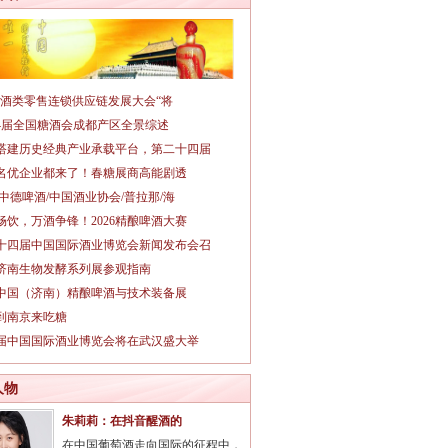
026酒类零售连锁供应链发展大会“将
14届全国糖酒会成都产区全景综述
搭建历史经典产业承载平台，第二十四届
名优企业都来了！春糖展商高能剧透
/中德啤酒/中国酒业协会/普拉那/海
畅饮，万酒争锋！2026精酿啤酒大赛
十四届中国国际酒业博览会新闻发布会召
26济南生物发酵系列展参观指南
26中国（济南）精酿啤酒与技术装备展
到南京来吃糖
3届中国国际酒业博览会将在武汉盛大举
人物
朱莉莉：在抖音醒酒的
在中国葡萄酒走向国际的征程中，