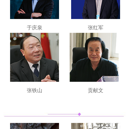
于庆泉
张红军
张铁山
贡献文