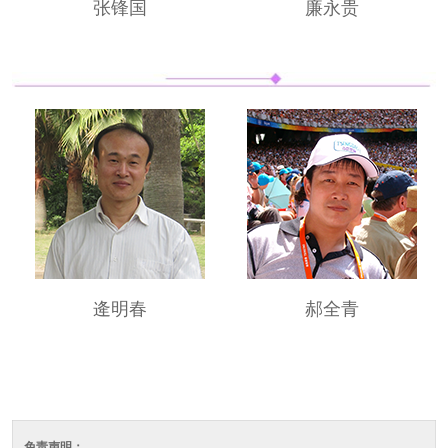
张锋国
廉永贵
逄明春
郝全青
免责声明：