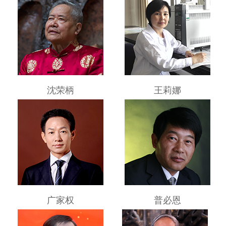
沈荣柄
王莉娜
广家权
普必恩