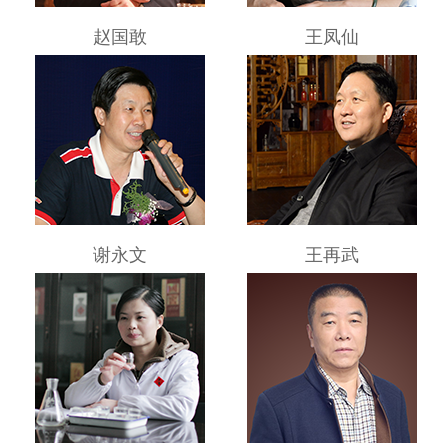
赵国敢
王凤仙
谢永文
王再武