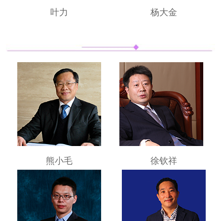
叶力
杨大金
熊小毛
徐钦祥