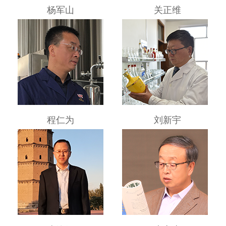
杨军山
关正维
程仁为
刘新宇