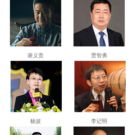
谢义贵
贾智勇
杨波
李记明