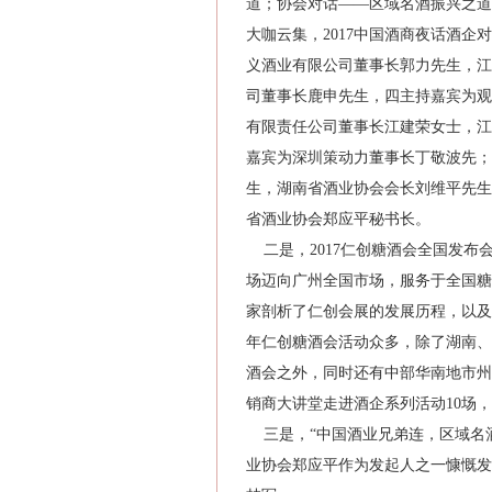
道；协会对话——区域名酒振兴之道
大咖云集，2017中国酒商夜话酒
义酒业有限公司董事长郭力先生，江
司董事长鹿申先生，四主持嘉宾为观
有限责任公司董事长江建荣女士，江
嘉宾为深圳策动力董事长丁敬波先；
生，湖南省酒业协会会长刘维平先生
省酒业协会郑应平秘书长。
二是，2017仁创糖酒会全国发布
场迈向广州全国市场，服务于全国糖
家剖析了仁创会展的发展历程，以及
年仁创糖酒会活动众多，除了湖南、
酒会之外，同时还有中部华南地市州招
销商大讲堂走进酒企系列活动10场，2
三是，“中国酒业兄弟连，区域名酒
业协会郑应平作为发起人之一慷慨发