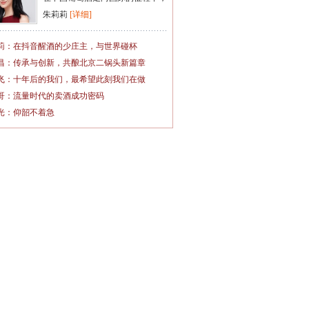
朱莉莉
[详细]
莉：在抖音醒酒的少庄主，与世界碰杯
昌：传承与创新，共酿北京二锅头新篇章
飞：十年后的我们，最希望此刻我们在做
哥：流量时代的卖酒成功密码
光：仰韶不着急