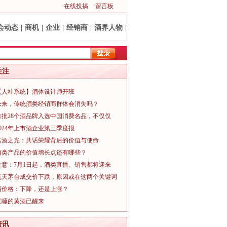
·在线投搞
·留言板
会动态
|
商机
|
企业
|
经销商
|
酒界人物
|
关注
【人社系统】酒体设计师开班
未来，传统酒类经销商群体会消失吗？
首批28个酒品牌入选中国消费名品，不仅仅
2024年上市酒企业第三季度报
名酒之光：共话荣耀背后的价值与使命
酒类产品的价值增长点还有哪些？
注意：7月1日起，酒类直播、销售都将迎来
飞天茅台成交价下跌，原因或在这两个关键词
酒价格：下降，还是上涨？
沉睡的黄酒已醒来
资讯