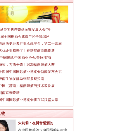
026酒类零售连锁供应链发展大会“将
14届全国糖酒会成都产区全景综述
搭建历史经典产业承载平台，第二十四届
名优企业都来了！春糖展商高能剧透
/中德啤酒/中国酒业协会/普拉那/海
畅饮，万酒争锋！2026精酿啤酒大赛
十四届中国国际酒业博览会新闻发布会召
26济南生物发酵系列展参观指南
26中国（济南）精酿啤酒与技术装备展
到南京来吃糖
3届中国国际酒业博览会将在武汉盛大举
人物
朱莉莉：在抖音醒酒的
在中国葡萄酒走向国际的征程中，