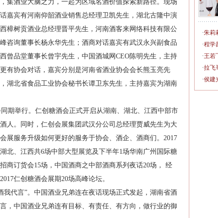
，集酒业大脑之力，一起为区域名酒价值探索新路径。现场
企对话嘉宾有河南仰韶酒业销售总经理卫凯先生，湖北古隆中演
西樟树贡酒业总经理晋平先生，河南酒客来网络科技有限公
·
朱莉
峰咨询董事长杨永华先生；酒商对话嘉宾有武汉永兴副食品
·
程学
西曾品堂董事长曾宇先生，中国酒城网CEO陈明先生，主持
·
王若
·
拉飞
更有协会对话，嘉宾分别是河南省酒业协会会长熊玉亮先
·
侯建
，湖北省食品工业协会秘书长谭卫东先生，主持嘉宾为湖南
会同期举行。仁创糖酒会正式开启从湖南、湖北、江西中部市
酒人。同时，仁创会展集团武汉分公司总经理贾威先生为大
会展服务升级如何更好的服务于协会、酒企、酒商们。2017
湖北、江西共6场中部大型展览及下半年1场华南广州国际糖
商订货会15场，中国酒商之中部酒商系列夜话20场， 经
017仁创糖酒会展期20场高峰论坛。
我代言”。中国酒业兄弟连在夜话现场正式发起，湖南省酒
言，中国酒业兄弟连有目标、有责任、有方向，做行业的御