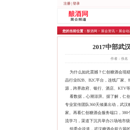
注册
|
登录
您的当前位置：
酿酒网
>
展会资讯
>
展会动
2017中部
作者：佚名 
为什么如此震撼？仁创糖酒会现稳
品行业B2B、B2C平台，连线厂
源，跨界政府、银行、酒店、KTV
看数据，心潮澎湃。据了解，仁创糖
专业宣传团队360天倾巢出动，武汉糖
家。再看仁创糖酒会服务端口，380
流学习，渠道下沉共举办21场地市
组委会说道，武汉糖酒会前六届的成