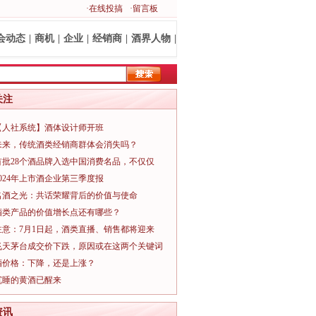
·在线投搞
·留言板
会动态
|
商机
|
企业
|
经销商
|
酒界人物
|
关注
【人社系统】酒体设计师开班
未来，传统酒类经销商群体会消失吗？
首批28个酒品牌入选中国消费名品，不仅仅
2024年上市酒企业第三季度报
名酒之光：共话荣耀背后的价值与使命
酒类产品的价值增长点还有哪些？
注意：7月1日起，酒类直播、销售都将迎来
飞天茅台成交价下跌，原因或在这两个关键词
酒价格：下降，还是上涨？
沉睡的黄酒已醒来
资讯