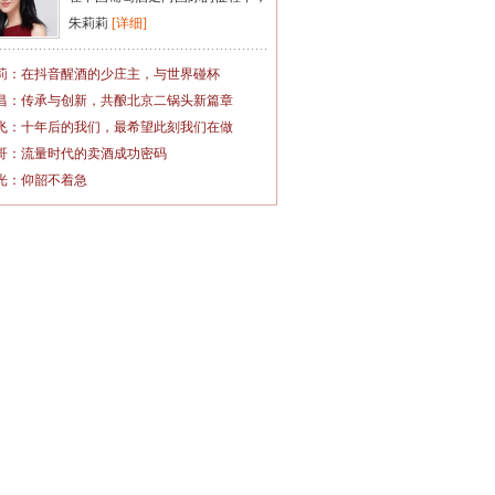
朱莉莉
[详细]
莉：在抖音醒酒的少庄主，与世界碰杯
昌：传承与创新，共酿北京二锅头新篇章
飞：十年后的我们，最希望此刻我们在做
哥：流量时代的卖酒成功密码
光：仰韶不着急