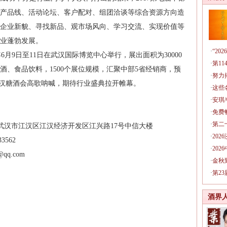
产品线、活动论坛、客户配对、组团洽谈等综合资源方向造
企业新貌、寻找新品、观市场风向、学习交流、实现价值等
业蓬勃发展。
·
“2
月9日至11日在武汉国际博览中心举行，展出面积为30000
·
第1
酒、食品饮料，1500个展位规模，汇聚中部5省经销商，预
·
努力
为武汉糖酒会高歌呐喊，期待行业盛典拉开帷幕。
·
这些
·
安琪
·
免费
·
第二
武汉市江汉区江汉经济开发区江兴路17号中信大楼
·
20
3562
·
20
qq.com
·
金秋
·
第2
酒界