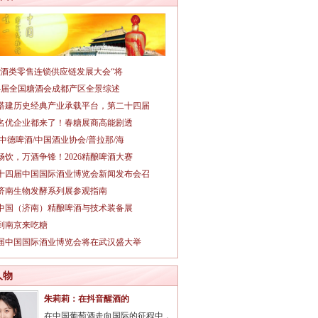
026酒类零售连锁供应链发展大会“将
14届全国糖酒会成都产区全景综述
搭建历史经典产业承载平台，第二十四届
名优企业都来了！春糖展商高能剧透
/中德啤酒/中国酒业协会/普拉那/海
畅饮，万酒争锋！2026精酿啤酒大赛
十四届中国国际酒业博览会新闻发布会召
26济南生物发酵系列展参观指南
26中国（济南）精酿啤酒与技术装备展
到南京来吃糖
3届中国国际酒业博览会将在武汉盛大举
人物
朱莉莉：在抖音醒酒的
在中国葡萄酒走向国际的征程中，