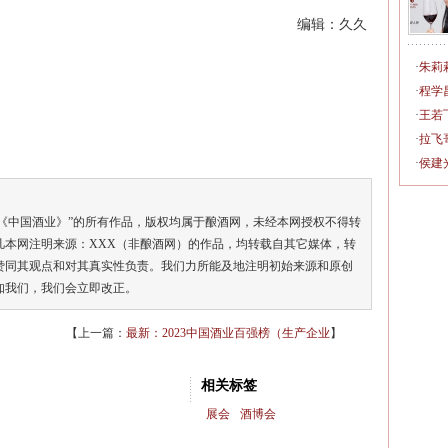
编辑：久久
·
朱莉
·
程学
·
王若
·
拉飞
·
侯建
《中国酒业》”的所有作品，版权均属于酿酒网，未经本网授权不得转
凡本网注明来源：XXX（非酿酒网）的作品，均转载自其它媒体，转
赞同其观点和对其真实性负责。我们力所能及地注明初始来源和原创
知我们，我们会立即改正。
【上一篇：
最新：2023中国酒业百强榜（生产企业
】
相关标签
展会
酒博会