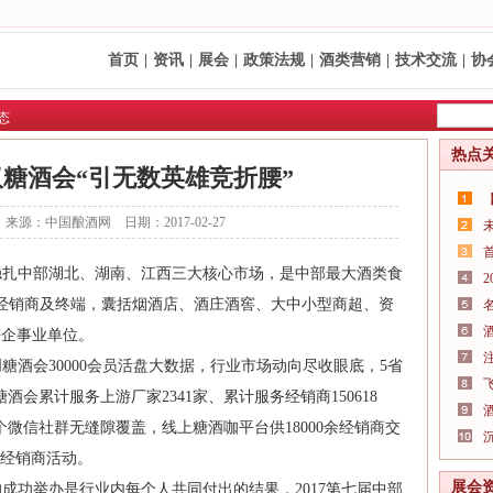
首页
|
资讯
|
展会
|
政策法规
|
酒类营销
|
技术交流
|
协
态
热点
武汉糖酒会“引无数英雄竞折腰”
来源：中国酿酒网 日期：2017-02-27
扎中部湖北、湖南、江西三大核心市场，是中部最大酒类食
家、经销商及终端，囊括烟酒店、酒庄酒窖、大中小型商超、资
等企事业单位。
酒会30000会员活盘大数据，行业市场动向尽收眼底，5省
酒会累计服务上游厂家2341家、累计服务经销商150618
个微信社群无缝隙覆盖，线上糖酒咖平台供18000余经销商交
级经销商活动。
展会
功举办是行业内每个人共同付出的结果，2017第七届中部