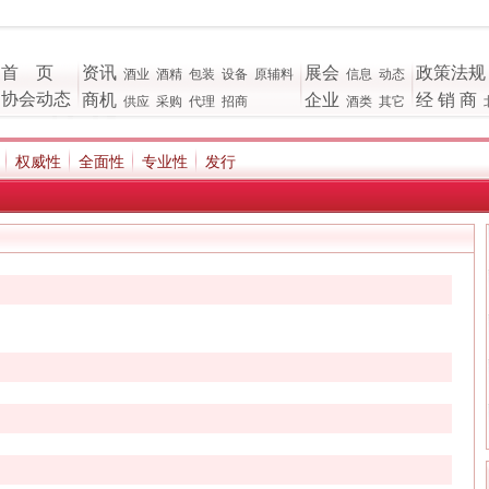
首 页
资讯
展会
政策法规
酒业
酒精
包装
设备
原辅料
信息
动态
协会动态
商机
企业
经 销 商
供应
采购
代理
招商
酒类
其它
权威性
全面性
专业性
发行