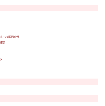
再添一枚国际金奖
根基
华