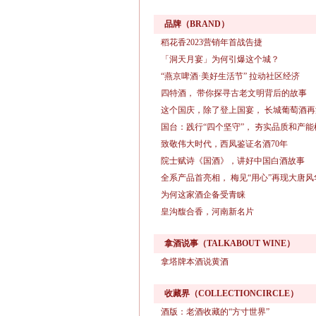
品牌（BRAND）
稻花香2023营销年首战告捷
「洞天月宴」为何引爆这个城？
“燕京啤酒·美好生活节” 拉动社区经济
四特酒， 带你探寻古老文明背后的故事
这个国庆，除了登上国宴， 长城葡萄酒
国台：践行“四个坚守”， 夯实品质和产能
致敬伟大时代，西凤鉴证名酒70年
院士赋诗《国酒》，讲好中国白酒故事
全系产品首亮相， 梅见“用心”再现大唐风
为何这家酒企备受青睐
皇沟馥合香，河南新名片
拿酒说事（TALKABOUT WINE）
拿塔牌本酒说黄酒
收藏界（COLLECTIONCIRCLE）
酒版：老酒收藏的“方寸世界”