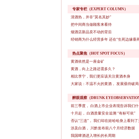
专家专栏（EXPERT COLUMN）
清酒热，并非“莫名其妙”
把中间商当做顾客来看待
烟酒店新品卖不动的背后
经销商为什么经营多年 还在“生死边缘垂死
热点聚焦（HOT SPOT FOCUS）
黄酒依然是一座金矿
黄酒，向上之路还需多久？
相比李宁，我们更应该关注黄酒本身
大家说：不温不火的黄酒， 发展亟待破局
醉眼观察（DRUNK EYEOBSERVATIO
前三季度， 白酒上市企业表现告诉我们什
十月起， 白酒质量安全追溯 “有标可依”
否认“三连”， 我们却在娃哈哈身上看到了
涉及白酒， 川黔发布前八个月经济数据
我国啤酒进入增长的长周期