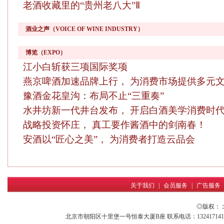
老酒收藏里的“贵州老八大”Ⅱ
酒业之声（VOICE OF WINE INDUSTRY）
博览（EXPO）
江小白斩获三项国际奖项
燕京啤酒加速品牌上行， 为消费市场提供多元
豫酒金花皇沟：布局不止“三重奏”
水井坊新一代井台发布， 开启白酒美学消费时
战略投资怀庄， 真工要作酱酒中的剑南春！
安酒以“匠心之美”， 为消费者打造云品会
关于我们
|
会员服务
|
广告服务
◎版权：
北京市朝阳区十里堡一号恒泰大厦B座 联系电话：13241714161 