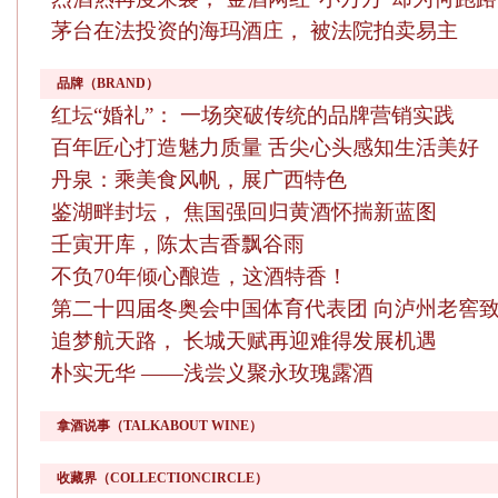
茅台在法投资的海玛酒庄， 被法院拍卖易主
品牌（BRAND）
红坛“婚礼”： 一场突破传统的品牌营销实践
百年匠心打造魅力质量 舌尖心头感知生活美好
丹泉：乘美食风帆，展广西特色
鉴湖畔封坛， 焦国强回归黄酒怀揣新蓝图
壬寅开库，陈太吉香飘谷雨
不负70年倾心酿造，这酒特香！
第二十四届冬奥会中国体育代表团 向泸州老窖
追梦航天路， 长城天赋再迎难得发展机遇
朴实无华 ——浅尝义聚永玫瑰露酒
拿酒说事（TALKABOUT WINE）
收藏界（COLLECTIONCIRCLE）