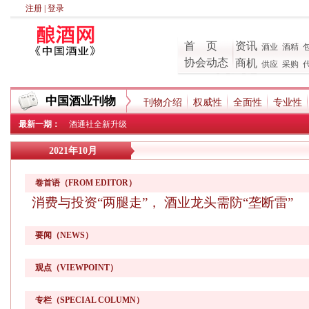
注册
|
登录
首 页
资讯
酒业
酒精
协会动态
商机
供应
采购
中国酒业刊物
刊物介绍
权威性
全面性
专业性
最新一期：
酒通社全新升级
2021年10月
卷首语（FROM EDITOR）
消费与投资“两腿走”， 酒业龙头需防“垄断雷”
要闻（NEWS）
观点（VIEWPOINT）
专栏（SPECIAL COLUMN）