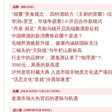
品牌（BRAND）
“颠覆”美食观念， 四特酒助力《主厨的荣耀》
华润x景芝，市场争霸赛2.0 开启合作新模式
“丹泉·洞见” 亮相乌镇开启高端酱酒新征程
中国啤酒的新消费将在哪个渠道？
毛铺荞酒焕新升级， 健康内涵获国际关注
二锅头的“天际线”与牛栏山新标高
行走中的品牌IP， 酒鬼酒认准了“地理酒”？
3980元，凤香的新高度
泸州老窖封藏大典 入选市级非物质文化遗产项
“活态文化”造就“汾酒加速度”
收藏（OLD WINE COLLECTION）
老酒市场火热背后的逻辑与机遇
进口酒（IMPORTED WINE）