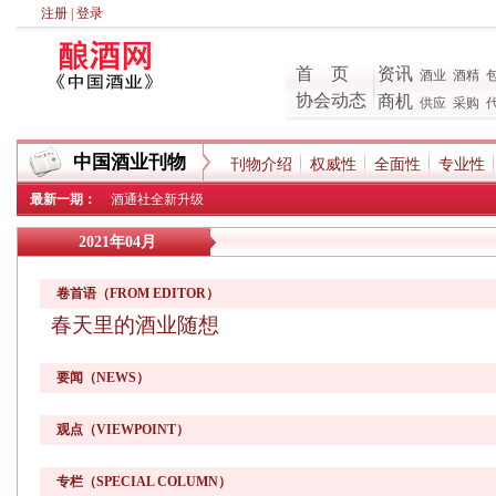
注册
|
登录
首 页
资讯
酒业
酒精
协会动态
商机
供应
采购
中国酒业刊物
刊物介绍
权威性
全面性
专业性
最新一期：
酒通社全新升级
2021年04月
卷首语（FROM EDITOR）
春天里的酒业随想
要闻（NEWS）
观点（VIEWPOINT）
专栏（SPECIAL COLUMN）