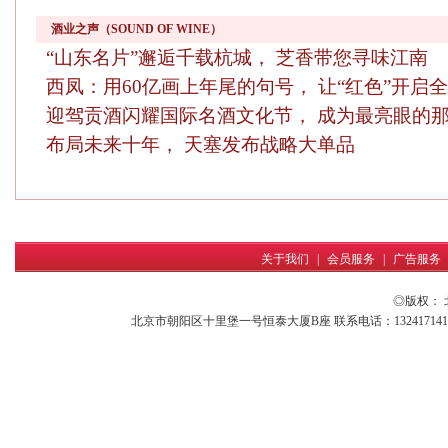
酒业之声（SOUND OF WINE）
“山东名片”邂逅千载杭城， 芝香带您寻味江南
西凤：用60亿画上年尾的句号， 让“红色”开启
迎驾贡酒闪耀国际名酒文化节， 成为最亮眼的那
布局未来十年， 天塞发布战略大单品
关于我们
|
会员服务
|
广告服务
◎版权：
北京市朝阳区十里堡一号恒泰大厦B座 联系电话：13241714161 