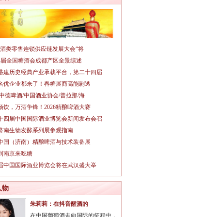
026酒类零售连锁供应链发展大会“将
14届全国糖酒会成都产区全景综述
搭建历史经典产业承载平台，第二十四届
名优企业都来了！春糖展商高能剧透
/中德啤酒/中国酒业协会/普拉那/海
畅饮，万酒争锋！2026精酿啤酒大赛
十四届中国国际酒业博览会新闻发布会召
26济南生物发酵系列展参观指南
26中国（济南）精酿啤酒与技术装备展
到南京来吃糖
3届中国国际酒业博览会将在武汉盛大举
人物
朱莉莉：在抖音醒酒的
在中国葡萄酒走向国际的征程中，