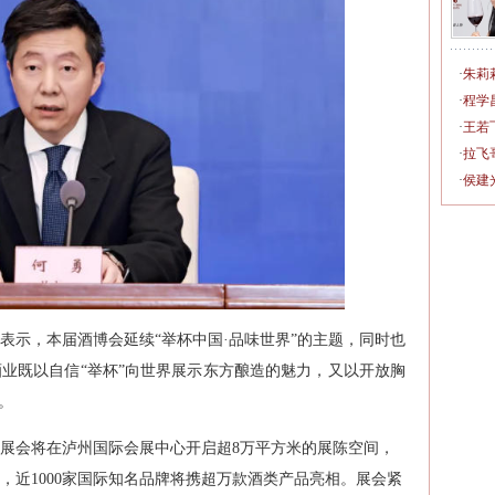
·
朱莉
·
程学
·
王若
·
拉飞
·
侯建
表示，本届酒博会延续“举杯中国·品味世界”的主题，同时也
业既以自信“举杯”向世界展示东方酿造的魅力，又以开放胸
。
本届展会将在泸州国际会展中心开启超8万平方米的展陈空间，
，近1000家国际知名品牌将携超万款酒类产品亮相。展会紧