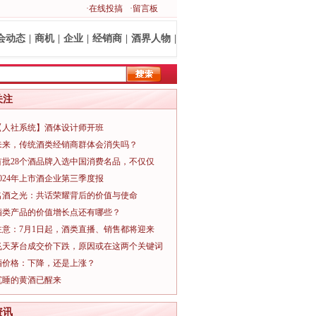
·在线投搞
·留言板
会动态
|
商机
|
企业
|
经销商
|
酒界人物
|
关注
【人社系统】酒体设计师开班
未来，传统酒类经销商群体会消失吗？
首批28个酒品牌入选中国消费名品，不仅仅
2024年上市酒企业第三季度报
名酒之光：共话荣耀背后的价值与使命
酒类产品的价值增长点还有哪些？
注意：7月1日起，酒类直播、销售都将迎来
飞天茅台成交价下跌，原因或在这两个关键词
酒价格：下降，还是上涨？
沉睡的黄酒已醒来
资讯