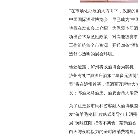
“在市场化办展的大方向下，政府的
中国国际酒业博览会，早已成为“中
地胜在发布会上介绍，为保障本届酒
项出台19条激励政策，对高能级赛
工作组统筹全市资源；开通20条“
造舒心透明的展会环境。
他还透露，泸州将以酒博会为契机，深
泸州有礼”“游酒庄酒旅”“享多元酒
节”将在泸州首演，潭酒百万营销大奖
发；郎酒龙马酒庄、酒要会两大消费
为了让更多市民和游客融入酒博氛围
发“薅羊毛秘籍”攻略式引导打卡消
展“玩味江阳·把酒不离食”“茶韵酒
白天与夜晚接力的全时段消费格局。