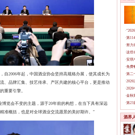
·
“2
·
第1
·
努力
·
这些
·
安琪
·
免费
，自2006年起，中国酒业协会坚持高规格办展，使其成长为
·
第二
·
20
流、品牌汇集、技艺传承、产区共建的核心平台，更是推动
·
20
的重要引擎。
·
金秋
·
第2
酒业博览会不变的主题，源于20年前的构想，在当下具有深远
精准概括，也是对全球酒业交流愿景的美好期许。”
酒界