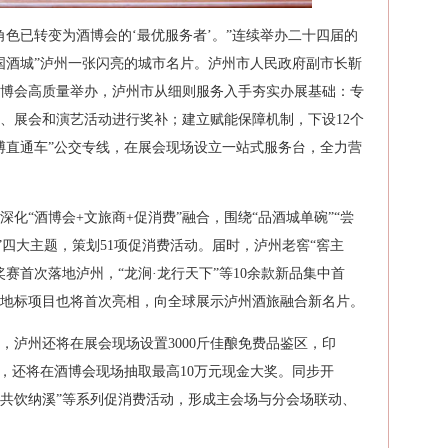
角色已转变为酒博会的‘最优服务者’。”连续举办二十四届的
国酒城”泸州一张闪亮的城市名片。泸州市人民政府副市长靳
博会高质量举办，泸州市从细则服务入手夯实办展基础：专
事、展会和演艺活动进行奖补；建立赋能保障机制，下设12个
酒博直通车”公交专线，在展会现场设立一站式服务台，全力营
化“酒博会+文旅商+促消费”融合，围绕“品酒城单碗”“尝
博”四大主题，策划51项促消费活动。届时，泸州老窖“窖主
赛首次落地泸州，“龙涧·龙行天下”等10余款新品集中首
地标项目也将首次亮相，向全球展示泸州酒旅融合新名片。
，泸州还将在展会现场设置3000斤佳酿免费品鉴区，印
费，还将在酒博会现场抽取最高10万元现金大奖。同步开
香·共饮纳溪”等系列促消费活动，形成主会场与分会场联动、