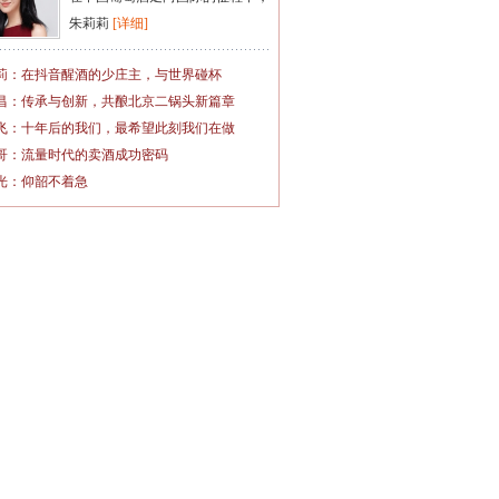
朱莉莉
[详细]
莉：在抖音醒酒的少庄主，与世界碰杯
昌：传承与创新，共酿北京二锅头新篇章
飞：十年后的我们，最希望此刻我们在做
哥：流量时代的卖酒成功密码
光：仰韶不着急