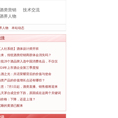
酒类营销
技术交流
酒界人物
界人物
本站动态
关注
【人社系统】酒体设计师开班
未来，传统酒类经销商群体会消失吗？
首批28个酒品牌入选中国消费名品，不仅仅
2024年上市酒企业第三季度报
名酒之光：共话荣耀背后的价值与使命
酒类产品的价值增长点还有哪些？
注意：7月1日起，酒类直播、销售都将迎来
飞天茅台成交价下跌，原因或在这两个关键词
酒价格：下降，还是上涨？
沉睡的黄酒已醒来
资讯